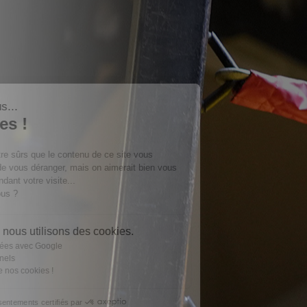
Salut c'est nous...
les Cookies !
On a attendu d'être sûrs que le contenu
de ce site vous intéresse avant de vous
déranger, mais on aimerait bien vous
accompagner pendant votre visite...
C'est OK pour vous ?
Voici pourquoi nous utilisons des cookies.
Partage de données avec Google
Cookies fonctionnels
On vous présente nos cookies !
Consentements certifiés par