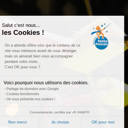
Salut c'est nous...
les Cookies !
On a attendu d'être sûrs que le contenu de ce
site vous intéresse avant de vous déranger,
mais on aimerait bien vous accompagner
pendant votre visite...
C'est OK pour vous ?
Voici pourquoi nous utilisons des cookies.
Partage de données avec Google
Cookies fonctionnels
On vous présente nos cookies !
Consentements certifiés par
Non merci
Je choisis
OK pour moi