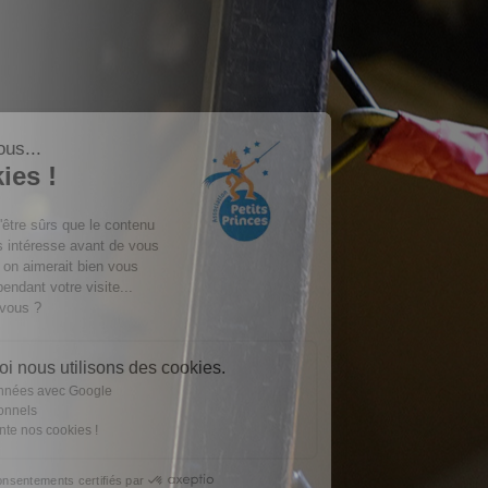
Salut c'est nous...
les Cookies !
On a attendu d'être sûrs que le contenu
de ce site vous intéresse avant de vous
déranger, mais on aimerait bien vous
accompagner pendant votre visite...
C'est OK pour vous ?
Voici pourquoi nous utilisons des cookies.
Partage de données avec Google
Cookies fonctionnels
On vous présente nos cookies !
Consentements certifiés par