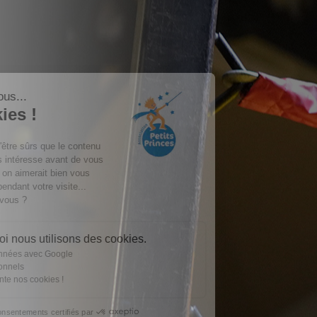
Salut c'est nous...
les Cookies !
On a attendu d'être sûrs que le contenu
de ce site vous intéresse avant de vous
déranger, mais on aimerait bien vous
accompagner pendant votre visite...
C'est OK pour vous ?
Voici pourquoi nous utilisons des cookies.
Partage de données avec Google
Cookies fonctionnels
On vous présente nos cookies !
Consentements certifiés par