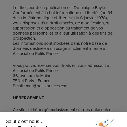
Le directeur de la publication est ​Dominique Bayle.
Conformément à la Loi Informatique et Libertés (art 34
de la loi "informatique et libertés" du 6 janvier 1978),
vous disposez d’un droit d’accès, de modification, de
suppression et d’opposition au traitement de vos
données personnelles et à leur utilisation à des fins de
prospection.
Les informations sont stockées dans notre base de
données destinée à un usage strictement interne à
Association Petits Princes.
Vous pouvez exercer vos droits en vous adressant à :
Association Petits Princes
66, avenue du Maine
75014 Paris - France
Email : mail@petitsprinces.com
HÉBERGEMENT
Ce site est hébergé exclusivement sur des datacenters
en Europe (Irlande et Allemagne) de la société Amazon
Web Services (AWS):
Salut c'est nous...
Amazon Web Services Inc.